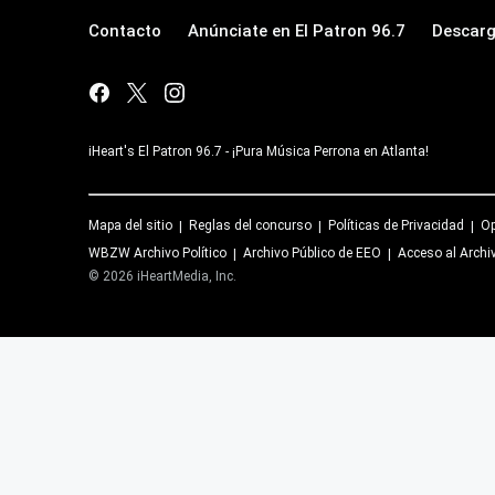
Contacto
Anúnciate en El Patron 96.7
Descarg
iHeart's El Patron 96.7 - ¡Pura Música Perrona en Atlanta!
Mapa del sitio
Reglas del concurso
Políticas de Privacidad
Op
WBZW
Archivo Político
Archivo Público de EEO
Acceso al Archi
©
2026
iHeartMedia, Inc.